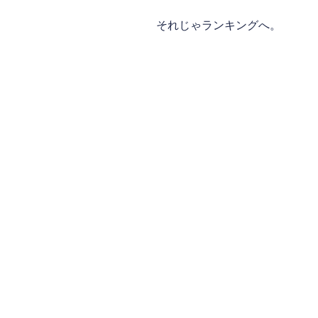
それじゃランキングへ。
1位：どろ焼き(兵庫県、