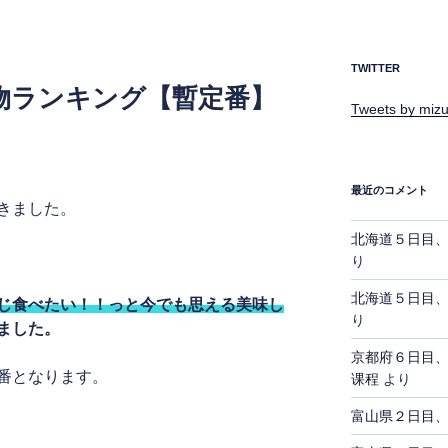
TWITTER
物ランキング【暫定番】
Tweets by mizu
最近のコメント
きました。
北海道５日目
り
北海道５日目
じ食べたい！！っと今でも思える美味し
り
ました。
京都府６日目
番となります。
课程
より
富山県２日目