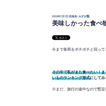
投
2019年7月7日
投稿者:
みずき
稿
美味しかった食べ
日:
今まで各県をボチボチと回って
その中で私がまた食べたい！ま
いものランキング形式にしてみ
※まだ、旅行の途中なので暫定
私の味覚はこんな感じ