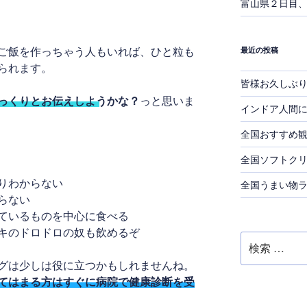
富山県２日目
ご飯を作っちゃう人もいれば、ひと粒も
最近の投稿
られます。
皆様お久しぶ
っくりとお伝えしようかな？
っと思いま
インドア人間
全国おすすめ
全国ソフトク
りわからない
全国うまい物
らない
ているものを中心に食べる
キのドロドロの奴も飲めるぞ
検
索:
グは少しは役に立つかもしれませんね。
てはまる方はすぐに病院で健康診断を受