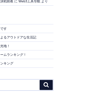
、決戦前夜
に
Web3工具导航
より
りです
によるアウトドアな生活記
観光地！
リームランキング！
ランキング
検
索