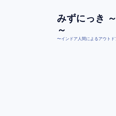
コ
ン
テ
みずにっき 
ン
～
ツ
へ
〜インドア人間によるアウトド
ス
キ
ッ
プ