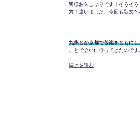
皆様お久しぶりです！そろそろ
方！違いました。今回も駄文となり
ことの始まりは11月6日
九州とか京都で苦楽をともにし
ことで会いに行ってきたのです
“あ
続きを読む
と
が
き
2nd,
小
さ
な
秋
み
っ