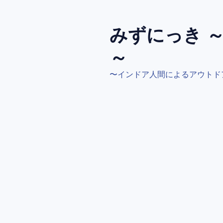
コ
ン
テ
みずにっき 
ン
～
ツ
へ
〜インドア人間によるアウトド
ス
キ
ッ
プ