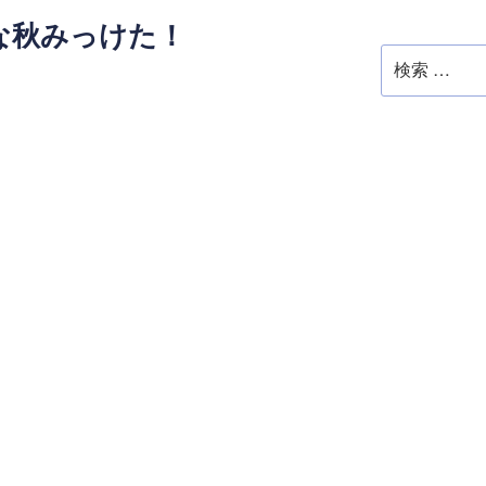
さな秋みっけた！
検
索: