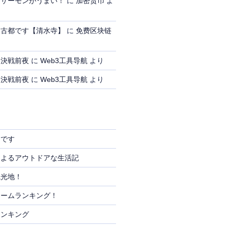
、サーモンがうまい！
に
加密货币
よ
、古都です【清水寺】
に
免费区块链
、決戦前夜
に
Web3工具导航
より
、決戦前夜
に
Web3工具导航
より
りです
によるアウトドアな生活記
観光地！
リームランキング！
ランキング