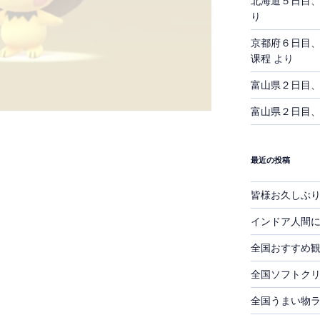
北海道５日目
り
京都府６日目
课程
より
富山県２日目
富山県２日目
最近の投稿
皆様お久しぶ
インドア人間
全国おすすめ
全国ソフトク
全国うまい物