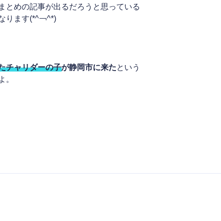
まとめの記事が出るだろうと思っている
ます(*^￢^*)
たチャリダーの子が静岡市に来た
という
よ。