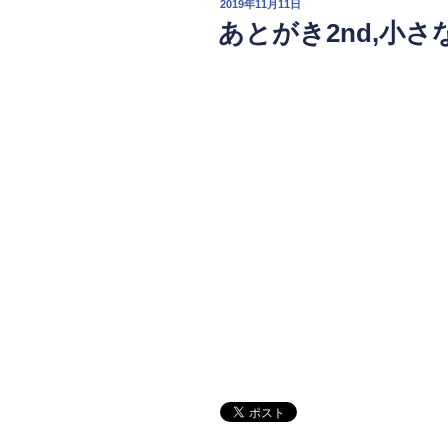
投
2019年11月11日
旅
稿
あとがき2nd,小
日:
た
ち
の
日”
の