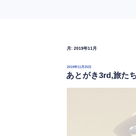
月:
2019年11月
投
2019年11月25日
稿
あとがき3rd,旅た
日: