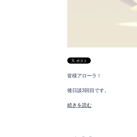
皆様アローラ！
後日談3回目です。
“あ
続きを読む
と
が
き
3rd,