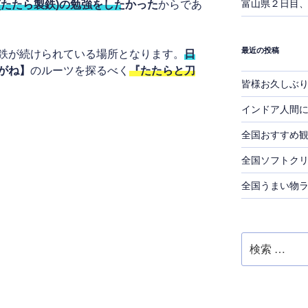
富山県２日目
(たたら製鉄)の勉強をしたかった
からであ
最近の投稿
鉄が続けられている場所となります。
日
がね】
のルーツを探るべく
『たたらと刀
皆様お久しぶ
インドア人間
全国おすすめ
全国ソフトク
全国うまい物
検
索: