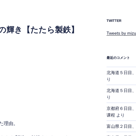
TWITTER
士の輝き【たたら製鉄】
Tweets by mizu
最近のコメント
北海道５日目
り
北海道５日目
り
京都府６日目
课程
より
た理由。
富山県２日目