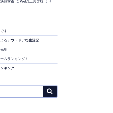
、決戦前夜
に
Web3工具导航
より
りです
によるアウトドアな生活記
観光地！
リームランキング！
ランキング
検
索