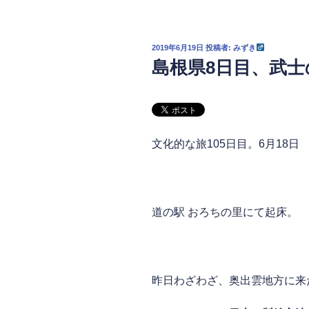
投
2019年6月19日
投稿者:
みずき
稿
島根県8日目、武
日:
文化的な旅105日目。6月18日
7時起床
道の駅 おろちの里にて起床。
日本刀のルーツへ
昨日わざわざ、奥出雲地方に来