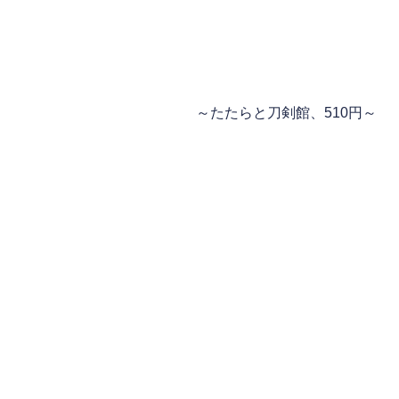
～たたらと刀剣館、510円～
たたら製鉄とは