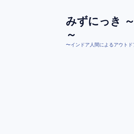
コ
ン
テ
みずにっき 
ン
～
ツ
へ
〜インドア人間によるアウトド
ス
キ
ッ
プ