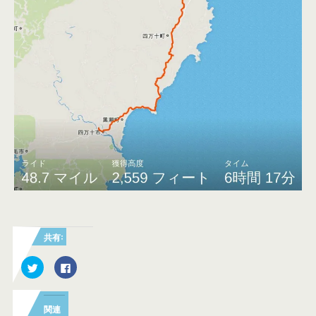
共有:
ク
F
リ
a
ッ
c
ク
e
し
b
て
o
関連
T
o