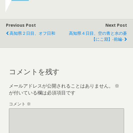
w
k
i
で
t
共
t
有
e
す
r
る
で
に
Previous Post
Next Post
共
は
有
ク
高知県２日目、オフ日和
高知県４日目、空の青と水の蒼
(
リ
【にこ淵】-前編-
新
ッ
し
ク
い
し
ウ
て
ィ
く
ン
だ
ド
さ
ウ
い
で
(
コメントを残す
開
新
き
し
ま
い
す
ウ
メールアドレスが公開されることはありません。
※
)
ィ
ン
が付いている欄は必須項目です
ド
ウ
で
開
コメント
※
き
ま
す
)