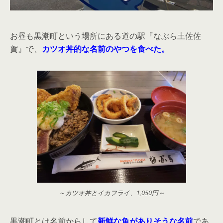
お昼も黒潮町という場所にある道の駅『なぶら土佐佐
賀』で、
カツオ丼的な名前のやつを食べた。
～カツオ丼とイカフライ、1,050円～
黒潮町とは名前からして
新鮮な魚がありそうな名前
であ