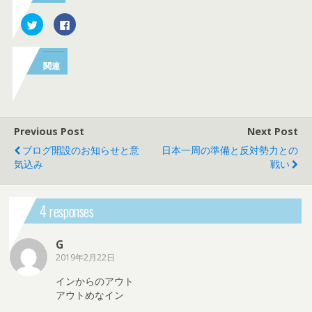
ク
F
リ
a
ッ
c
ク
e
し
b
て
o
関連
T
o
w
k
i
で
t
共
t
有
e
す
r
る
で
に
Previous Post
Next Post
共
は
有
ク
ブログ開設のお知らせと意
日本一周の準備と反対勢力との
(
リ
気込み
戦い
新
ッ
し
ク
い
し
ウ
て
ィ
く
ン
だ
4 responses
ド
さ
ウ
い
で
(
開
新
G
き
し
ま
い
2019年2月22日
す
ウ
)
ィ
インからのアウト
ン
ド
アウトめなイン
ウ
で