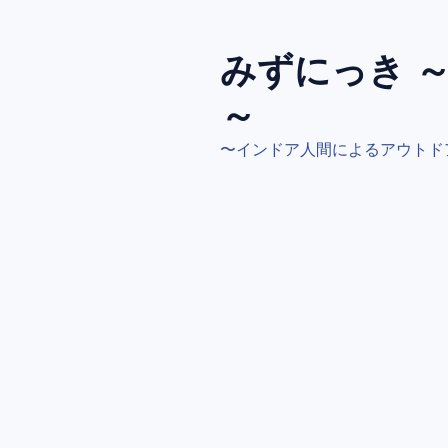
コ
ン
テ
みずにっき 
ン
～
ツ
へ
〜インドア人間によるアウトド
ス
キ
ッ
プ