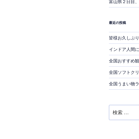
富山県２日目
最近の投稿
皆様お久しぶ
インドア人間
全国おすすめ
全国ソフトク
全国うまい物
検
索: