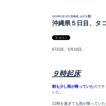
投
2019年5月12日
投稿者:
みずき
稿
沖縄県５日目、タ
日:
67日目。5月10日。
９時起床
朝も少し雨が降っていた
のでチ
いた。
11時を過ぎても雨が降ってい