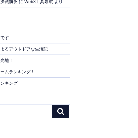
、決戦前夜
に
Web3工具导航
より
りです
によるアウトドアな生活記
観光地！
リームランキング！
ランキング
検
索