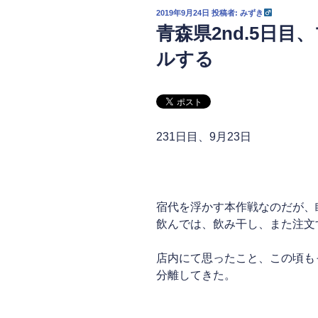
投
2019年9月24日
投稿者:
みずき
稿
青森県2nd.5日
日:
ルする
231日目、9月23日
マクドナルドにて徹夜
宿代を浮かす本作戦なのだが、
飲んでは、飲み干し、また注文
店内にて思ったこと、この頃も
分離してきた。