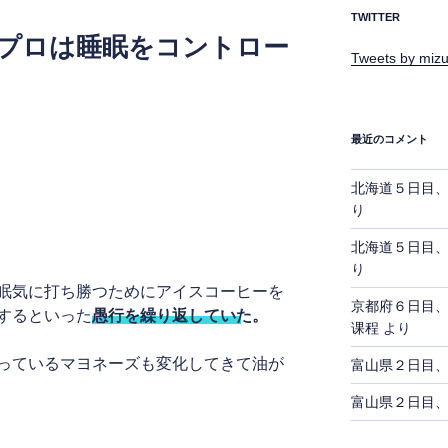
TWITTER
目、プロは睡眠をコントロー
Tweets by mizu
最近のコメント
北海道５日目
り
中
北海道５日目
り
眠気に打ち勝つためにアイスコーヒーを
京都府６日目
するといった
愚行を繰り返していた。
课程
より
っているマヨネーズも変化してきて油が
富山県２日目
富山県２日目