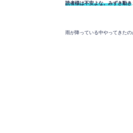
読者様は不安よな。みずき動き
はちのへゆーゆらんど
雨が降っている中やってきたの