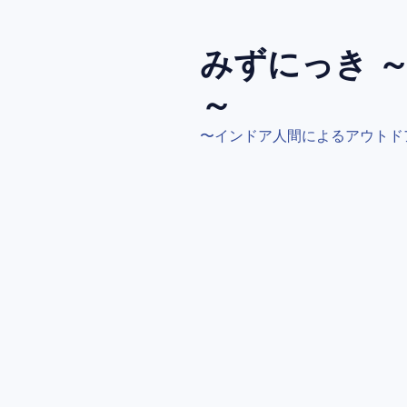
コ
ン
テ
みずにっき 
ン
～
ツ
へ
〜インドア人間によるアウトド
ス
キ
ッ
プ