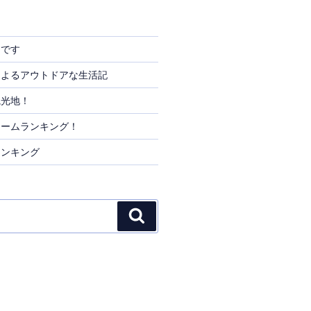
りです
によるアウトドアな生活記
観光地！
リームランキング！
ランキング
検
索