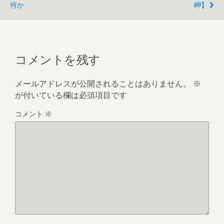
何か
岬】
新
ッ
し
ク
い
し
ウ
て
ィ
く
ン
だ
ド
さ
ウ
い
で
(
コメントを残す
開
新
き
し
ま
い
す
ウ
メールアドレスが公開されることはありません。
※
)
ィ
ン
が付いている欄は必須項目です
ド
ウ
で
開
コメント
※
き
ま
す
)