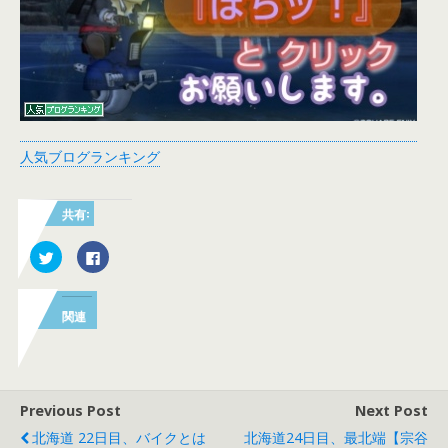
人気ブログランキング
共有:
ク
F
リ
a
ッ
c
ク
e
し
b
て
o
関連
T
o
w
k
i
で
t
共
t
有
e
す
r
る
で
に
Previous Post
Next Post
共
は
有
ク
北海道 22日目、バイクとは
北海道24日目、最北端【宗谷
(
リ